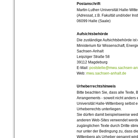
Postanschrift
Martin-Luther-Universität Halle-Witt
(Adressat, z.B. Fakultät und/oder Inst
06099 Halle (Saale)
Aufsichtsbehörde
Die zuständige Aufsichtsbehörde ist
Ministerium für Wissenschaft, Ener
Sachsen-Anhalt
Leipziger Straße 58
39112 Magdeburg
E-Mail:
poststelle@mwu.sachsen-anh
Web:
mwu.sachsen-anhalt.de
Urheberrechtshinweis
Bitte beachten Sie, dass alle Texte, 
Arrangements - soweit nicht anders er
Universität Halle-Wittenberg selbst 
Urheberrechts unterliegen.
Sie dürfen damit beispielsweise wed
anderen Web-Sites verwendet werde
zugänglichen Texte durch Dritte sti
nur unter der Bedingung zu, dass die
Wittenberg als Urheber genannt wird