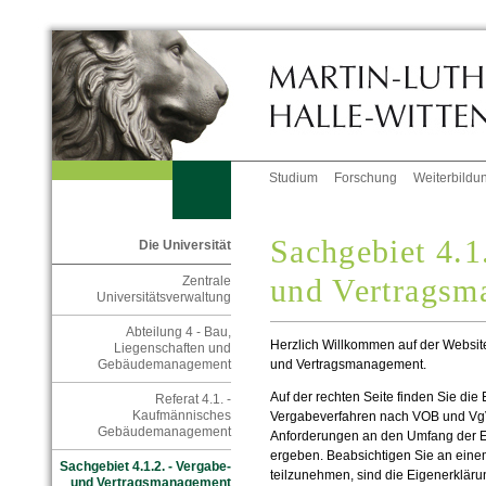
Studium
Forschung
Weiterbildu
Sachgebiet 4.1
Die Universität
und Vertragsm
Zentrale
Universitätsverwaltung
Abteilung 4 - Bau,
Herzlich Willkommen auf der Website
Liegenschaften und
und Vertragsmanagement.
Gebäudemanagement
Auf der rechten Seite finden Sie die
Referat 4.1. -
Kaufmännisches
Vergabeverfahren nach VOB und VgV
Gebäudemanagement
Anforderungen an den Umfang der E
ergeben. Beabsichtigen Sie an ein
Sachgebiet 4.1.2. - Vergabe-
teilzunehmen, sind die Eigenerklärun
und Vertragsmanagement