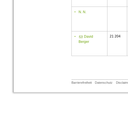
N. N.
21 204
David
Berger
Barrierefreiheit
Datenschutz
Disclaim