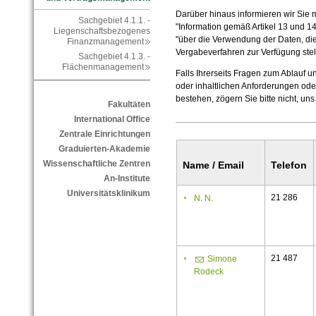
Darüber hinaus informieren wir Sie
Sachgebiet 4.1.1. -
"Information gemäß Artikel 13 und
Liegenschaftsbezogenes
"über die Verwendung der Daten, di
Finanzmanagement
Vergabeverfahren zur Verfügung stel
Sachgebiet 4.1.3. -
Flächenmanagement
Falls Ihrerseits Fragen zum Ablauf u
oder inhaltlichen Anforderungen ode
bestehen, zögern Sie bitte nicht, uns
Fakultäten
International Office
Zentrale Einrichtungen
Graduierten-Akademie
Wissenschaftliche Zentren
Name / Email
Telefon
An-Institute
Universitätsklinikum
21 286
N. N.
21 487
Simone
Rodeck